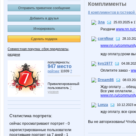
Комплименты
Отправить приватное сообщение
8 комплиментов в гостевой 
Добавить в друзья
Зла
25.03.2025 в 1
Игнорировать
Раздачи
www.nn.ru/
cornflour
28.10.20
Сделать подарок
www.nn.ru/community/
Совместная покупка: сбор предоплаты,
жду оплату,сроки в
раздачи
популярность:
kys1977
04.08.202
947 место
Оплитите заказ -
ww
рейтинг
11939
?
Dream86
08.03.20
Привилегированный
Жду оплату .... обе
пользователь
7
Все уже оплатили...
уровня
www.nn.ru/community/
Lonza
10.12.2023 в
жду оплату. все ср
Статистика портрета:
Вы не авторизованы! Чтоб
сейчас просматривают портрет - 0
зарегистрированные пользователи
посетившие портрет за 7 дней - 1